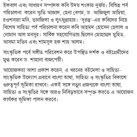
ইকবাল এবং সাধারণ সম্পাদক কবি উদয় শংকার দুর্জয়। বিভিন্ন পর্ব
বিতর্কায়ন
পরিচালনা করেন স্মৃতি আজাদ, হেনা বেগম, ড. আজিজুল আম্বিয়া,
নারীকণ্ঠ
রওশনারা মনি, তানজিলা ও লুৎফুন্নাহার। ‘দুরন্ত’-এর কবিদের নিয়ে
বিশেষ সাহিত্য পর্ব পরিচালনা করেন কবি আহমদ হোসেন হেলাল ও
চাঁদপুর
নোমান আল মনসুর। সার্বিক সহযোগিতায় ছিলেন মোহাম্মদ মুহিত,
কণ্ঠের
আসমা মতিন এবং শামসুল হক শাহ আলম।
প্রতিষ্ঠাবার্ষিকী
সাংস্কৃতিক পর্বে সঙ্গীত পরিবেশন করে উপস্থিত দর্শক ও বইপ্রেমীদের
মুগ্ধ করেন ড. শাহানা বাজপেয়ী।
ছবি
আয়োজকরা আশা প্রকাশ করেন, এ ধরনের বইমেলা ও সাহিত্য-
সাংস্কৃতিক উদ্যোগ প্রবাসে বাংলা ভাষা, সাহিত্য ও সংস্কৃতির বিকাশে
ভিডিও
গুরুত্বপূর্ণ ভূমিকা রাখবে। একই সঙ্গে নতুন প্রজন্মকে বাংলা ভাষা,
সাহিত্য ও সংস্কৃতির সঙ্গে আরও নিবিড়ভাবে সম্পৃক্ত করতে এ আয়োজন
আর্কাইভ
কার্যকর ভূমিকা পালন করবে।
পুরানো
আর্কাইভ