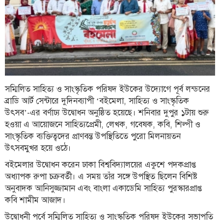
ফিচার
সম্পাদকীয়
অন্যান্য
আইন-
আদালত
উপ-
সম্মিলিত সাহিত্য ও সাংস্কৃতিক পরিষদ ইউকের উদ্যোগে পূর্ব লন্ডনের
সম্পাদকীয়
ব্রাডি আর্ট সেন্টারে দুদিনব্যাপী ‘বইমেলা, সাহিত্য ও সাংস্কৃতিক
উৎসব’-এর বর্ণাঢ্য উদ্বোধন অনুষ্ঠিত হয়েছে। শনিবার দুপুর ১টায় শুরু
কৃষি
হওয়া এ আয়োজনে সাহিত্যপ্রেমী, লেখক, গবেষক, কবি, শিল্পী ও
ও
সাংস্কৃতিক ব্যক্তিত্বদের প্রাণবন্ত উপস্থিতিতে পুরো মিলনায়তন
প্রকৃতি
উৎসবমুখর হয়ে ওঠে।
অপরাধ
বইমেলার উদ্বোধন করেন ঢাকা বিশ্ববিদ্যালয়ের একুশে পদকপ্রাপ্ত
অধ্যাপক রুপা চক্রবর্তী। এ সময় তাঁর সঙ্গে উপস্থিত ছিলেন বিশিষ্ট
চাঁদপুর
অনুবাদক আনিসুজ্জামান এবং বাংলা একাডেমি সাহিত্য পুরস্কারপ্রাপ্ত
জেলার
খবর
কবি শামীম আজাদ।
উদ্বোধনী পর্বে সম্মিলিত সাহিত্য ও সাংস্কৃতিক পরিষদ ইউকের সভাপতি
প্রবাস