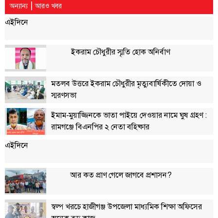
|
অন্যান্য
আরও খবর
এইদিনে
ইকরাম চৌধুরীর স্মৃতি হোক অনির্বাণ
মতলব উত্তরে ইকরাম চৌধুরীর মৃত্যুবার্ষিকীতে দোয়া ও
স্মরণসভা
ইমাম-মুয়াজ্জিনকে ভাতা পাইয়ে দেওয়ার নামে ঘুষ গ্রহণ :
রামগঞ্জে বিএনপির ২ নেতা বহিষ্কার
এইদিনে
আর কত প্রাণ গেলে জাগবে প্রশাসন?
স্বল্প খরচে হাজীগঞ্জ উপজেলা মাধ্যমিক শিক্ষা অফিসের