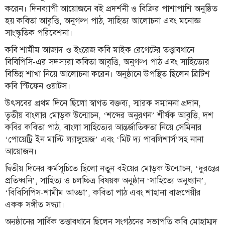
করেন। দিনব্যাপী আয়োজনে বই প্রদর্শনী ও বিক্রির পাশাপাশি অনুষ্ঠিত
লাইফস্টাইল
হয় কবিতা আবৃত্তি, অনুগল্প পাঠ, সাহিত্য আলোচনা এবং মনোজ্ঞ
সাংস্কৃতিক পরিবেশনা।
এক্সক্লুসিভ
কবি শামীম আজাদ ও ইংরেজ কবি মাইক রেগেটের তত্ত্বাবধানে
সোস্যাল
বিবিপিসি-এর সদস্যরা কবিতা আবৃত্তি, অনুগল্প পাঠ এবং সাহিত্যের
মিডিয়া
বিভিন্ন শাখা নিয়ে আলোচনা করেন। অনুষ্ঠানে উপস্থিত ছিলেন ব্রিটিশ
কবি স্টিফেন ওয়াটস।
গণমাধ্যম
উৎসবের প্রথম দিনে ছিলো স্বাগত বক্তব্য, স্মারক সম্মাননা প্রদান,
রাজধানী
তৃতীয় বাংলার মোড়ক উন্মোচন, ‘শব্দের অনুরণন’ শীর্ষক আবৃত্তি, দশ
ইতিহাস
কবির কবিতা পাঠ, বাংলা সাহিত্যের আন্তর্জাতিকতা নিয়ে সেমিনার
কথা
‘পোয়েট্রি ইন মাল্টি ল্যাঙ্গুয়েজ’ এবং ‘মিট দ্য পাবলিশার্স’সহ নানা
কয়
আয়োজন।
ক্যারিয়ার
দ্বিতীয় দিনের কর্মসূচিতে ছিলো নতুন বইয়ের মোড়ক উন্মোচন, ‘দুরন্তের
প্রতিধ্বনি’, সাহিত্য ও চলচ্চিত্র বিষয়ক অনুষ্ঠান ‘সাহিত্যে অনুধ্যান’,
চাকুরি
‘বিবিসিপিস-শামীম আড্ডা’, কবিতা পাঠ এবং শাহানা বাজপেয়ীর
একক সঙ্গীত সন্ধ্যা।
সৌখিন
ফটোগ্রাফার
অনুষ্ঠানের সার্বিক তত্ত্বাবধানে ছিলেন সংগঠনের সভাপতি কবি মোহাম্মদ