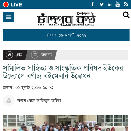
হোম
জাতীয়
রবিবার, ০৯ আগস্ট, ২০২৬
আন্তর্জাতিক
রাজনীতি
হোম
অন্যান্য
খেলাধুলা
সম্মিলিত সাহিত্য ও সাংস্কৃতিক পরিষদ ইউকের
বিনোদন
উদ্যোগে বর্ণাঢ্য বইমেলার উদ্বোধন
অর্থনীতি
প্রকাশ :
০২ জুলাই ২০২৬, ১০:৫৩
শিক্ষা
লন্ডন থেকে আজিজুল আম্বিয়া
স্বাস্থ্য
সারাদেশ