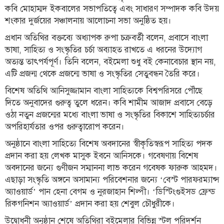
কবি মোহাম্মদ ইকবালের সভাপতিত্বে এবং সাধারণ সম্পাদক কবি উদয়
তথ্য-
শংকার দুর্জয়ের সঞ্চালনায় আলোচনা সভা অনুষ্ঠিত হয়।
প্রযুক্তি
প্রধান অতিথির বক্তব্যে অধ্যাপক রুপা চক্রবর্তী বলেন, প্রবাসে বাংলা
মতামত
ভাষা, সাহিত্য ও সংস্কৃতির চর্চা অব্যাহত রাখতে এ ধরনের উদ্যোগ
অত্যন্ত তাৎপর্যপূর্ণ। তিনি বলেন, বইমেলা শুধু বই কেনাবেচার স্থান নয়,
ধর্ম
এটি প্রজন্ম থেকে প্রজন্মে ভাষা ও সংস্কৃতির সেতুবন্ধন তৈরি করে।
শিশু-
বিশেষ অতিথি আনিসুজ্জামান বাংলা সাহিত্যকে বিশ্বপরিসরে পৌঁছে
কিশোর
দিতে অনুবাদের গুরুত্ব তুলে ধরেন। কবি শামীম আজাদ প্রবাসে বেড়ে
ওঠা নতুন প্রজন্মের মধ্যে বাংলা ভাষা ও সংস্কৃতির বিকাশে সাহিত্যচর্চার
ক্যাম্পাস
অপরিহার্যতার ওপর গুরুত্বারোপ করেন।
সাহিত্য
অনুষ্ঠানে বাংলা সাহিত্যে বিশেষ অবদানের স্বীকৃতিস্বরূপ সাহিত্য পদক
ও
প্রদান করা হয় লেখক মাসুক ইবনে আনিসকে। গবেষণায় বিশেষ
সংস্কৃতি
অবদানের জন্যে গুণীজন সম্মাননা লাভ করেন গবেষক ফারুক আহমদ।
নারী
এছাড়া সংস্কৃতি অঙ্গনে অসামান্য পরিবেশনার জন্যে ‘বেস্ট পারফরম্যান্স
ও
অ্যাওয়ার্ড’ পান হেনা বেগম ও নুরজাহান শিল্পী। ‘ডিস্টিংগুইসড ফ্রেন্ড
শিশু
রিকগনিশন অ্যাওয়ার্ড’ প্রদান করা হয় শেবুল চৌধুরীকে।
উদ্বোধনী অনুষ্ঠান শেষে অতিথিরা বইমেলার বিভিন্ন স্টল পরিদর্শন
ভ্রমণ