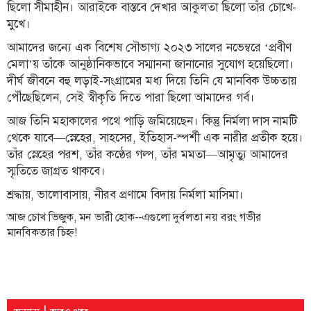
ছিলো সীমাহীন। আরাইকে বাস্তবে দেখার আকুলতা ছিলো তাঁর চোখে-
বিতর্কায়ন
মুখে।
নারীকণ্ঠ
আমাদের জন্যে এক বিশেষ সৌভাগ্য ২০২৩ সালের নভেম্বরে ‘প্রবীণ
মেলা’য় তাঁকে আনুষ্ঠানিকভাবে সম্মাননা জানানোর সুযোগ হয়েছিলো।
চাঁদপুর
দীর্ঘ জীবনে বহু লড়াই-সংগ্রামের মধ্য দিয়ে তিনি যে মানবিক উচ্চতায়
কণ্ঠের
পৌঁছেছিলেন, সেই স্বীকৃতি দিতে পারা ছিলো আমাদের গর্ব।
প্রতিষ্ঠাবার্ষিকী
আজ তিনি মহাকালের পথে পাড়ি জমিয়েছেন। কিন্তু নির্মলা দাস নামটি
থেকে যাবে—স্নেহের, সাহসের, ইতিহাস-স্পর্শী এক নারীর প্রতীক হয়ে।
ছবি
তাঁর স্নেহের পরশ, তাঁর কণ্ঠের গল্প, তাঁর মমতা—আমৃত্যু আমাদের
স্মৃতিতে জাগ্রত থাকবে।
ভিডিও
শ্রদ্ধায়, ভালোবাসায়, নীরব প্রণামে বিদায় নির্মলা মাসিমা।
আর্কাইভ
আজ চোখ ভিজুক, মন ভারী হোক--এগুলো দুর্বলতা নয় বরং গভীর
মানবিকতার চিহ্ন!
পুরানো
আর্কাইভ
|