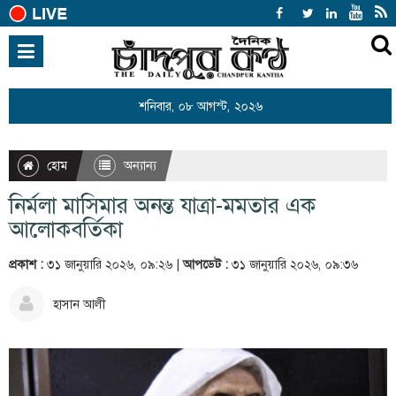
হোম
জাতীয়
শনিবার, ০৮ আগস্ট, ২০২৬
আন্তর্জাতিক
রাজনীতি
হোম
অন্যান্য
খেলাধুলা
নির্মলা মাসিমার অনন্ত যাত্রা-মমতার এক
বিনোদন
আলোকবর্তিকা
অর্থনীতি
প্রকাশ :
৩১ জানুয়ারি ২০২৬, ০৯:২৬ |
আপডেট :
৩১ জানুয়ারি ২০২৬, ০৯:৩৬
শিক্ষা
হাসান আলী
স্বাস্থ্য
সারাদেশ