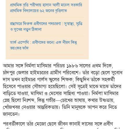
প্রাথমিক বৃত্তি পরীক্ষায় হাসান আলী মডেল সরকারি
তথ্য-
প্রাথমিক বিদ্যালয়ের ৬২ জনের বৃত্তিলাভ
প্রযুক্তি
রান্নাঘরে ফিরুক প্রবীণদের পদচারণা : সুস্বাস্থ্য, স্মৃতি
মতামত
ও সুখের নতুন ঠিকানা
ধর্ম
ডার্ক এম্পেথি : প্রবীণদের জন্যে এক নীরব কিন্তু
ভয়ংকর ফাঁদ
শিশু-
কিশোর
আমার সঙ্গে নির্মলা মাসিমার পরিচয় ১৯৮৬ সালের প্রথম দিকে,
ক্যাম্পাস
চাঁদপুর জেলার হাইমচরের গ্রামীণ পরিবেশে। তাঁর বড়ো ছেলে সুবোধ
সাহিত্য
দাস তখন হাইমচর গার্লস স্কুলের শিক্ষক; কিছুদিন তাঁকে সহকর্মী
ও
হিসেবে পাওয়ার সৌভাগ্য হয়েছিলো। সেই সূত্রেই মাঝে মাঝে তাঁদের
সংস্কৃতি
বাড়িতে যাওয়া, মাসিমা ও মেসোর সান্নিধ্য পাওয়া। নির্মলা মাসিমার
স্নেহ ছিলো নিঃশব্দ, কিন্তু গভীর—চোখের ভাষায়, কথার উষ্ণতায়,
নারী
খোঁজখবর নেওয়ার আন্তরিকতায়। তিনি মানুষকে আপন করে নিতে
ও
জানতেন।
শিশু
পরবর্তীকালে তাঁর মেজো ছেলে জীবন কানাই দাসের সঙ্গে প্রবীণ
ভ্রমণ