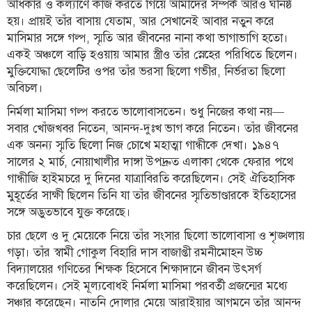
অধিকার ও কল্যাণে কাজ করতে গিয়ে আমাদের সম্পর্ক আরও ঘনিষ্ঠ
হয়। প্রায়ই তাঁর বাসায় যেতাম, আর সেখানেই আবার নতুন করে
লাইফস্টাইল
মাসিমার সঙ্গে গল্প, স্মৃতি আর জীবনের নানা কথা ভাগাভাগি হতো।
এক্সক্লুসিভ
একই অঞ্চলে বাড়ি হওয়ায় আমার স্ত্রীও তাঁর স্নেহের পরিধিতে ছিলেন।
মুক্তিযোদ্ধা ছেলেটির ওপর তাঁর ভরসা ছিলো গভীর, নির্ভরতা ছিলো
সোস্যাল
অবিচল।
মিডিয়া
নির্মলা মাসিমা গল্প করতে ভালোবাসতেন। শুধু নিজের কথা নয়—
গণমাধ্যম
সবার খোঁজখবর নিতেন, আনন্দ-দুঃখ ভাগ করে নিতেন। তাঁর জীবনের
এক অনন্য স্মৃতি ছিলো নিজ চোখে মহাত্মা গান্ধীকে দেখা। ১৯৪৭
রাজধানী
সালের ২ মার্চ, নোয়াখালীর দাঙ্গা উপদ্রুত এলাকা থেকে ফেরার পথে
ইতিহাস
গান্ধীজি হাইমচরে দু দিনের যাত্রাবিরতি করেছিলেন। সেই ঐতিহাসিক
কথা
মুহূর্তের সাক্ষী ছিলেন তিনি যা তাঁর জীবনের স্মৃতিভাণ্ডারকে ইতিহাসের
কয়
সঙ্গে অদ্ভুতভাবে যুক্ত করেছে।
ক্যারিয়ার
চার ছেলে ও দু মেয়েকে নিয়ে তাঁর সংসার ছিলো ভালোবাসা ও শৃঙ্খলায়
গড়া। তাঁর স্বামী গোকুল বিহারি দাস বাজাপ্তী রমনীমোহন উচ্চ
চাকুরি
বিদ্যালয়ের গণিতের শিক্ষক হিসেবে শিক্ষাদানে জীবন উৎসর্গ
করেছিলেন। সেই মূল্যবোধই নির্মলা মাসিমা পরবর্তী প্রজন্মের মধ্যে
সৌখিন
ফটোগ্রাফার
সঞ্চার করেছেন। নাতনি দোলার মেয়ে আরাইয়ার আগমনে তাঁর আনন্দ