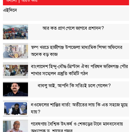
অন্যান্য
আরও খবর
এইদিনে
আর কত প্রাণ গেলে জাগবে প্রশাসন?
স্বল্প খরচে হাজীগঞ্জ উপজেলা মাধ্যমিক শিক্ষা অফিসের
অনেক বড় কাজ
বাংলাদেশ হিন্দু-বৌদ্ধ-খ্রিস্টান ঐক্য পরিষদ ফরিদগঞ্জ পৌর
শাখার সম্মেলন প্রস্তুতি কমিটি গঠন
বাবলু ভাই, আপনি কি সত্যিই চলে গেলেন?
নওফেলের শান্তির বার্তা: অতীতের দায় কি এত সহজে মুছে
যায়?
গবেষণায় বৈশ্বিক উৎকর্ষ ও শেকড়ের টানে মানবসেবায়
অধ্যাপক ড. শায়ের গফুর