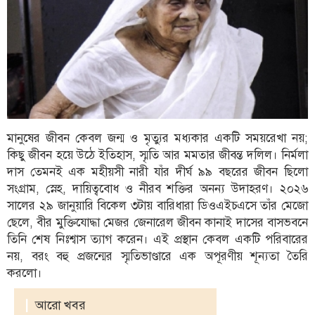
ফিচার
সম্পাদকীয়
অন্যান্য
আইন-
আদালত
উপ-
মানুষের জীবন কেবল জন্ম ও মৃত্যুর মধ্যকার একটি সময়রেখা নয়;
সম্পাদকীয়
কিছু জীবন হয়ে উঠে ইতিহাস, স্মৃতি আর মমতার জীবন্ত দলিল। নির্মলা
কৃষি
দাস তেমনই এক মহীয়সী নারী যাঁর দীর্ঘ ৯৯ বছরের জীবন ছিলো
ও
সংগ্রাম, স্নেহ, দায়িত্ববোধ ও নীরব শক্তির অনন্য উদাহরণ। ২০২৬
প্রকৃতি
সালের ২৯ জানুয়ারি বিকেল ৩টায় বারিধারা ডিওএইচএসে তাঁর মেজো
ছেলে, বীর মুক্তিযোদ্ধা মেজর জেনারেল জীবন কানাই দাসের বাসভবনে
অপরাধ
তিনি শেষ নিঃশ্বাস ত্যাগ করেন। এই প্রস্থান কেবল একটি পরিবারের
চাঁদপুর
নয়, বরং বহু প্রজন্মের স্মৃতিভাণ্ডারে এক অপূরণীয় শূন্যতা তৈরি
জেলার
করলো।
খবর
|
আরো খবর
প্রবাস