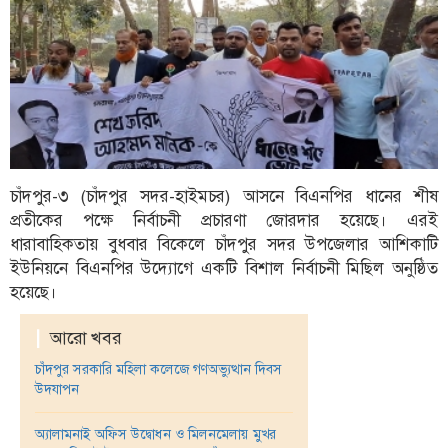
ফিচার
সম্পাদকীয়
অন্যান্য
আইন-
আদালত
উপ-
চাঁদপুর-৩ (চাঁদপুর সদর-হাইমচর) আসনে বিএনপির ধানের শীষ
সম্পাদকীয়
প্রতীকের পক্ষে নির্বাচনী প্রচারণা জোরদার হয়েছে। এরই
কৃষি
ধারাবাহিকতায় বুধবার বিকেলে চাঁদপুর সদর উপজেলার আশিকাটি
ও
ইউনিয়নে বিএনপির উদ্যোগে একটি বিশাল নির্বাচনী মিছিল অনুষ্ঠিত
প্রকৃতি
হয়েছে।
অপরাধ
|
আরো খবর
চাঁদপুর
চাঁদপুর সরকারি মহিলা কলেজে গণঅভ্যুত্থান দিবস
জেলার
উদযাপন
খবর
অ্যালামনাই অফিস উদ্বোধন ও মিলনমেলায় মুখর
প্রবাস