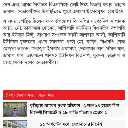
দেন এবং আসন্ন নির্বাচনে বিএনপিকে ভোট দিয়ে বিজয়ী করার আহ্বান
লাইফস্টাইল
জানান। নেতাকর্মীদের উপস্থিতিতে পুরো এলাকা উৎসবমুখর হয়ে উঠে।
এক্সক্লুসিভ
এ সময় উপস্থিত ছিলেন সদর উপজেলা বিএনপির সাংগঠনিক সম্পাদক
অ্যাড. মো. তাফাজ্জল হোসেন, আশিকাটি ইউনিয়ন বিএনপির সভাপতি
সোস্যাল
আবু ইউসুফ মিন্টু, সাধারণ সম্পাদক কাজী আশরাফ আলী, আশিকাটি
মিডিয়া
ইউনিয়ন যুবদলের প্রধান সমন্বয়ক গাজী মো. নাছির, বিএনপি নেতা
মোস্তফা আখন্দ, সিরাজুল ইসলাম প্রধানিয়া, দেলোয়ার খান, মমিন খান,
গণমাধ্যম
জামাল খান, তাফাজ্জল খানসহ ইউনিয়ন বিএনপি, যুবদল, ছাত্রদল ও
রাজধানী
স্বেচ্ছাসেবক দলের নেতাকর্মীরা।
ইতিহাস
কথা
কয়
|
ক্যারিয়ার
চাঁদপুর জেলার খবর
আরও খবর
কুমিল্লায় র‌্যাবের পৃথক অভিযান : ১ লাখ ৯৪ হাজার পিস
চাকুরি
বিদেশী সিগারেট ও ১৮ কেজি গাঁজাসহ গ্রেপ্তার ১
সৌখিন
ফটোগ্রাফার
১০ আগস্টের মধ্যে যোগদানের নির্দেশ