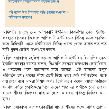
ড্যাফোডিল ইন্টারন্যাশনাল কলেজ চাঁদপুর
তথ্য-
গণি মডেল উচ্চ বিদ্যালয়ে বৃত্তিপ্রাপ্তদের সংবর্ধনা ও
প্রযুক্তি
অভিভাবক সমাবেশ
মতামত
মিছিলটির নেতৃত্ব দেন আশিকাটি ইউনিয়ন বিএনপির নেতা ইয়াছিন
ধর্ম
ফরহাদ রাসেল। বিকেলে আশিকাটি ইউনিয়নের বিভিন্ন সড়ক প্রদক্ষিণ
শিশু-
করে মিছিলটি। এতে ইউনিয়নের বিভিন্ন ওয়ার্ড থেকে আগত শত শত
কিশোর
নারী-পুরুষ ভোটার অংশগ্রহণ করেন।
ক্যাম্পাস
মিছিল চলাকালে সংক্ষিপ্ত বক্তব্যে আশিকাটি ইউনিয়ন বিএনপির নেতা
ইয়াছিন ফরহাদ রাসেল বলেন, বিএনপি সবসময় জনগণের ভোটাধিকার
সাহিত্য
ও গণতন্ত্রের পক্ষে আন্দোলন করে আসছে। এই আসনের মানুষ
ও
পরিবর্তন চায়। ধানের শীষে ভোট দিয়ে তারা সেই পরিবর্তনের পক্ষে
সংস্কৃতি
রায় দেবে বলে আমরা বিশ্বাস করি। তিনি আরও বলেন, আসন্ন নির্বাচনে
জনগণ নির্ভয়ে ভোটকেন্দ্রে গিয়ে তাদের পছন্দের প্রার্থীকে ভোট দেবে।
নারী
ও
ধানের শীষের বিজয়ের মাধ্যমে দেশে আবারও গণতন্ত্র ফিরিয়ে আনা
শিশু
হবে।
মিছিল চলাকালে অংশগ্রহণকারীরা ধানের শীষের পক্ষে বিভিন্ন স্লোগান
ভ্রমণ