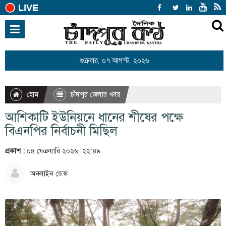
হোম
জাতীয়
শুক্রবার, ০৭ আগস্ট, ২০২৬
আন্তর্জাতিক
রাজনীতি
হোম
চাঁদপুর জেলার খবর
খেলাধুলা
আশিকাটি ইউনিয়নে ধানের শীষের পক্ষে
বিনোদন
বিএনপির নির্বাচনী মিছিল
অর্থনীতি
প্রকাশ :
০৪ ফেব্রুয়ারি ২০২৬, ২২:৪৯
শিক্ষা
অনলাইন ডেস্ক
স্বাস্থ্য
সারাদেশ