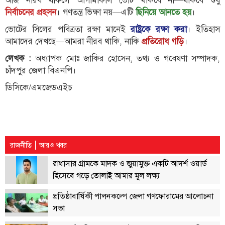
আজ নীরব থাকলে আগামীকাল ভোট থাকবে না—থাকবে শুধু
নির্বাচনের প্রহসন
। গণতন্ত্র ভিক্ষা নয়—এটি
ছিনিয়ে আনতে হয়
।
ভোটের সিলের পবিত্রতা রক্ষা মানেই
রাষ্ট্রকে রক্ষা করা
। ইতিহাস
আমাদের দেখছে—আমরা নীরব থাকি, নাকি
প্রতিরোধ গড়ি
।
লেখক :
অধ্যাপক মোঃ জাকির হোসেন, তথ্য ও গবেষণা সম্পাদক,
চাঁদপুর জেলা বিএনপি।
ডিসিকে/এমজেডএইচ
|
রাজনীতি
আরও খবর
রাধাসার গ্রামকে মাদক ও জুয়ামুক্ত একটি আদর্শ ওয়ার্ড
হিসেবে গড়ে তোলাই আমার মূল লক্ষ্য
প্রতিষ্ঠাবার্ষিকী পালনকল্পে জেলা গণফোরামের আলোচনা
সভা