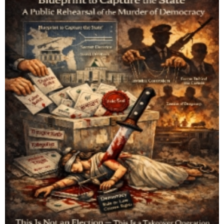
ফিচার
সম্পাদকীয়
অন্যান্য
আইন-
আদালত
উপ-
সম্পাদকীয়
কৃষি
ও
প্রকৃতি
অপরাধ
চাঁদপুর
জেলার
খবর
প্রবাস