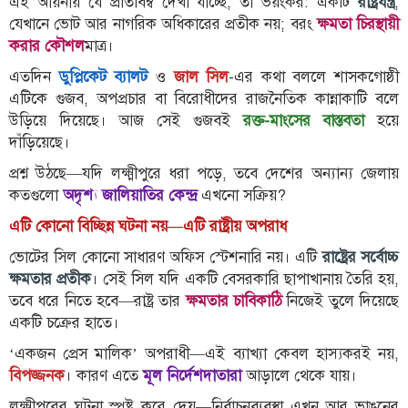
এই আয়নায় যে প্রতিবিম্ব দেখা যাচ্ছে, তা ভয়ংকর: একটি
রাষ্ট্রযন্ত্র
,
যেখানে ভোট আর নাগরিক অধিকারের প্রতীক নয়; বরং
ক্ষমতা চিরস্থায়ী
লাইফস্টাইল
করার কৌশল
মাত্র।
এক্সক্লুসিভ
এতদিন
ডুপ্লিকেট ব্যালট
ও
জাল সিল
-এর কথা বললে শাসকগোষ্ঠী
এটিকে গুজব, অপপ্রচার বা বিরোধীদের রাজনৈতিক কান্নাকাটি বলে
সোস্যাল
মিডিয়া
উড়িয়ে দিয়েছে। আজ সেই গুজবই
রক্ত-মাংসের বাস্তবতা
হয়ে
দাঁড়িয়েছে।
গণমাধ্যম
প্রশ্ন উঠছে—যদি লক্ষ্মীপুরে ধরা পড়ে, তবে দেশের অন্যান্য জেলায়
রাজধানী
কতগুলো
অদৃশ্য জালিয়াতির কেন্দ্র
এখনো সক্রিয়?
এটি কোনো বিচ্ছিন্ন ঘটনা নয়—এটি রাষ্ট্রীয় অপরাধ
ইতিহাস
কথা
ভোটের সিল কোনো সাধারণ অফিস স্টেশনারি নয়। এটি
রাষ্ট্রের সর্বোচ্চ
কয়
ক্ষমতার প্রতীক
। সেই সিল যদি একটি বেসরকারি ছাপাখানায় তৈরি হয়,
তবে ধরে নিতে হবে—রাষ্ট্র তার
ক্ষমতার চাবিকাঠি
নিজেই তুলে দিয়েছে
ক্যারিয়ার
একটি চক্রের হাতে।
চাকুরি
‘একজন প্রেস মালিক’ অপরাধী—এই ব্যাখ্যা কেবল হাস্যকরই নয়,
সৌখিন
বিপজ্জনক
। কারণ এতে
মূল নির্দেশদাতারা
আড়ালে থেকে যায়।
ফটোগ্রাফার
লক্ষ্মীপুরের ঘটনা স্পষ্ট করে দেয়—নির্বাচনব্যবস্থা এখন আর ভাঙনের