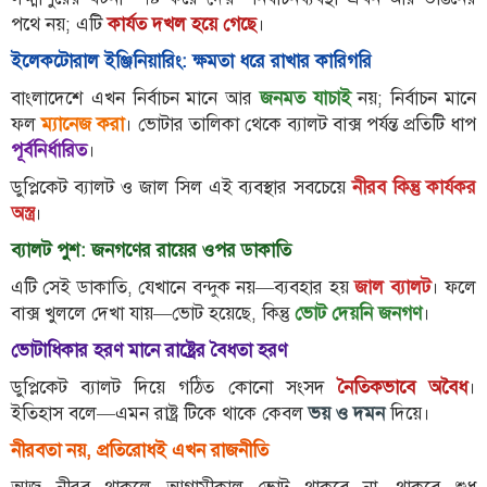
পথে নয়; এটি
কার্যত দখল হয়ে গেছে
।
বিতর্কায়ন
ইলেকটোরাল ইঞ্জিনিয়ারিং: ক্ষমতা ধরে রাখার কারিগরি
নারীকণ্ঠ
বাংলাদেশে এখন নির্বাচন মানে আর
জনমত যাচাই
নয়; নির্বাচন মানে
চাঁদপুর
ফল
ম্যানেজ করা
। ভোটার তালিকা থেকে ব্যালট বাক্স পর্যন্ত প্রতিটি ধাপ
কণ্ঠের
পূর্বনির্ধারিত
।
প্রতিষ্ঠাবার্ষিকী
ডুপ্লিকেট ব্যালট ও জাল সিল এই ব্যবস্থার সবচেয়ে
নীরব কিন্তু কার্যকর
অস্ত্র
।
ছবি
ব্যালট পুশ: জনগণের রায়ের ওপর ডাকাতি
ভিডিও
এটি সেই ডাকাতি, যেখানে বন্দুক নয়—ব্যবহার হয়
জাল ব্যালট
। ফলে
বাক্স খুললে দেখা যায়—ভোট হয়েছে, কিন্তু
ভোট দেয়নি জনগণ
।
আর্কাইভ
ভোটাধিকার হরণ মানে রাষ্ট্রের বৈধতা হরণ
ডুপ্লিকেট ব্যালট দিয়ে গঠিত কোনো সংসদ
নৈতিকভাবে অবৈধ
।
পুরানো
ইতিহাস বলে—এমন রাষ্ট্র টিকে থাকে কেবল
ভয় ও দমন
দিয়ে।
আর্কাইভ
নীরবতা নয়, প্রতিরোধই এখন রাজনীতি