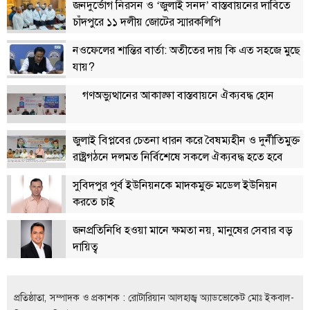
জনদুর্ভোগ নিরসন ও ‘জুলাই সনদ’ বাস্তবায়নের দাবিতে
চাঁদপুরে ১১ দলীয় জোটের স্মারকলিপি
নওফেলের শান্তির বার্তা: অতীতের দায় কি এত সহজে মুছে
যায়?
গণঅভ্যুত্থানের আকাঙ্ক্ষা বাস্তবায়নে ঐক্যবদ্ধ হোন
জুলাই বিপ্লবের চেতনা ধারন করে বৈষম্যহীন ও দুর্নীতিমুক্ত
রাষ্ট্রগঠনে দলমত নির্বিশেষে সকলে ঐক্যবদ্ধ হতে হবে
সুবিদপুর পূর্ব ইউনিয়নকে মাদকমুক্ত মডেল ইউনিয়ন
করতে চাই
জনপ্রতিনিধি হওয়া মানে ক্ষমতা নয়, মানুষের সেবার বড়
দায়িত্ব
প্রতিষ্ঠাতা, সম্পাদক ও প্রকাশক : রোটারিয়ান আলহাজ্ব অ্যাডভোকেট মোঃ ইকবাল-