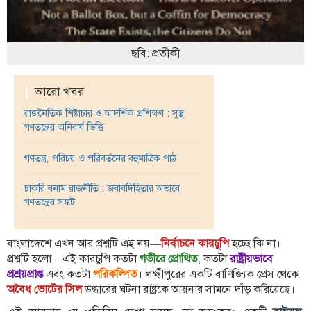
তথ্য-
প্রযুক্তি
ছবি: প্রতীকী
মতামত
|
আরো খবর
ধর্ম
রাজনৈতিক শিষ্টাচার ও আদর্শিক প্রশিক্ষণ : সুস্থ
শিশু-
গণতন্ত্রের অনিবার্য ভিত্তি
কিশোর
গণতন্ত্র, পরিচয় ও পরিবর্তনের বহুমাত্রিক পাঠ
ক্যাম্পাস
চাকরি বনাম রাজনীতি : জবাবদিহিতার অভাবে
সাহিত্য
গণতন্ত্রের সঙ্কট
ও
সংস্কৃতি
বাংলাদেশে এখন আর প্রশ্নটি এই নয়—
নির্বাচনে কারচুপি
হচ্ছে কি না।
নারী
প্রশ্নটি হলো—এই কারচুপি কতটা
গভীরে প্রোথিত
, কতটা
রাষ্ট্রীয়ভাবে
ও
প্রশ্রয়প্রাপ্ত
এবং কতটা
পরিকল্পিত
। লক্ষ্মীপুরের একটি বাণিজ্যিক প্রেস থেকে
শিশু
অবৈধ ভোটের সিল
উদ্ধারের ঘটনা রাষ্ট্রকে আয়নার সামনে দাঁড় করিয়েছে।
ভ্রমণ