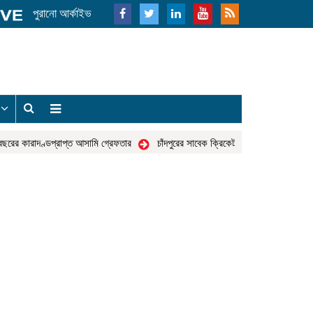
পুরানো আর্কাইভ
য
ছরের কারাদণ্ডপ্রাপ্ত আসামি গ্রেফতার
চাঁদপুরের সাবেক ক্রিকেটার হুমায়ুন কবির খোকন