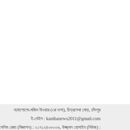
 কেজি গাঁজাসহ মাদক কারবারি গ্রেপ্তার
ধাসার গ্রামকে মাদক ও জুয়ামুক্ত একটি আদর্শ ওয়ার্ড হিসেবে গড়ে
লাই আমার মূল লক্ষ্য
বল্প খরচে হাজীগঞ্জ উপজেলা মাধ্যমিক শিক্ষা অফিসের অনেক বড় কাজ
ঁদপুর সরকারি মহিলা কলেজে গণঅভ্যুত্থান দিবস উদযাপন
্দুরিয়া উচ্চ বিদ্যালয়ে শিক্ষার মানোন্নয়ন ও সার্বিক উন্নয়নে মতবিনিময়
যালামনাই অফিস উদ্বোধন ও মিলনমেলায় মুখর ড্যাফোডিল
্টারন্যাশনাল কলেজ চাঁদপুর
বুরহাট উচ্চ বিদ্যালয় ও কলেজে ব্র্যাক স্মার্ট স্টুডেন্ট ফিন্যান্সের শিক্ষা
মগ্রী বিতরণ
রতিষ্ঠাবার্ষিকী পালনকল্পে জেলা গণফোরামের আলোচনা সভা
অ্যাপোলো-মজিদ টাওয়ার (৩য় তলা), চিত্রলেখা মোড়, চাঁদপুর
ই-মেইল :
kanthanews2011@gmail.com
ি মডেল উচ্চ বিদ্যালয়ে বৃত্তিপ্রাপ্তদের সংবর্ধনা ও অভিভাবক
াবেশ
সেলিম রেজা (বিজ্ঞাপন) : ০১৭১২৪০৮০০৬, উজ্জ্বল হোসাইন (নিউজ) :