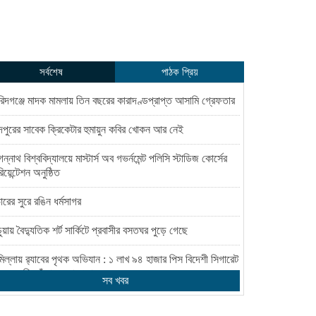
সর্বশেষ
পাঠক প্রিয়
িদগঞ্জে মাদক মামলায় তিন বছরের কারাদণ্ডপ্রাপ্ত আসামি গ্রেফতার
েশ
ঁদপুরের সাবেক ক্রিকেটার হুমায়ুন কবির খোকন আর নেই
ন্নাথ বিশ্ববিদ্যালয়ে মাস্টার্স অব গভর্নমেন্ট পলিসি স্টাডিজ কোর্সের
িয়েন্টেশন অনুষ্ঠিত
রের সুরে রঙিন ধর্মসাগর
ুয়ায় বৈদ্যুতিক শর্ট সার্কিটে প্রবাসীর বসতঘর পুড়ে গেছে
মিল্লায় র‌্যাবের পৃথক অভিযান : ১ লাখ ৯৪ হাজার পিস বিদেশী সিগারেট
১৮ কেজি গাঁজাসহ গ্রেপ্তার ১
সব খবর
 আগস্টের মধ্যে যোগদানের নির্দেশ