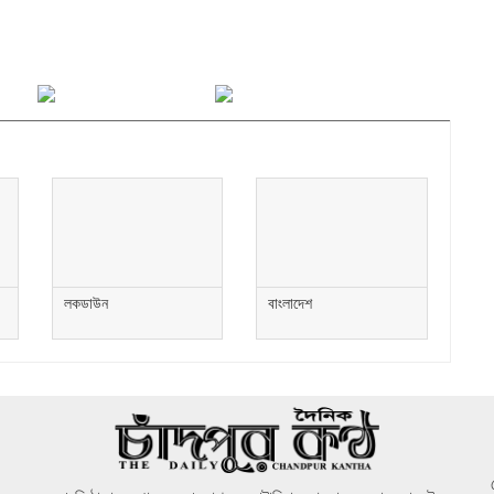
এক
রা
তো
স্
চা
ইন
অ্
ইন
লকডাউন
বাংলাদেশ
বা
সা
প্
গণ
সম