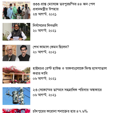
৩৩৩ প্রাপ্ত মেসেজে তরপুরচন্ডির ৪৪ জন পেল
লাইফস্টাইল
প্রধানমন্ত্রীর উপহার
২৩ আগস্ট, ২০২১
এক্সক্লুসিভ
নির্বাসনের দিনগুলি
সোস্যাল
২০ আগস্ট, ২০২১
মিডিয়া
গণমাধ্যম
শেখ কামাল কেমন ছিলেন?
২০ আগস্ট, ২০২১
রাজধানী
ইতিহাস
কথা
হাইমচর রেস্ট হাউজ ও ডাকবাংলোকে ফিল্ড হাসপাতাল
করার দাবি
কয়
০৬ আগস্ট, ২০২১
ক্যারিয়ার
২৩ সেকেন্ডের তান্ডবে সহস্রাধিক পরিবার অন্ধকারে
চাকুরি
০৬ আগস্ট, ২০২১
সৌখিন
ফটোগ্রাফার
চাঁদপুরের করোনা শনাক্তের হার ৪৭.৬%