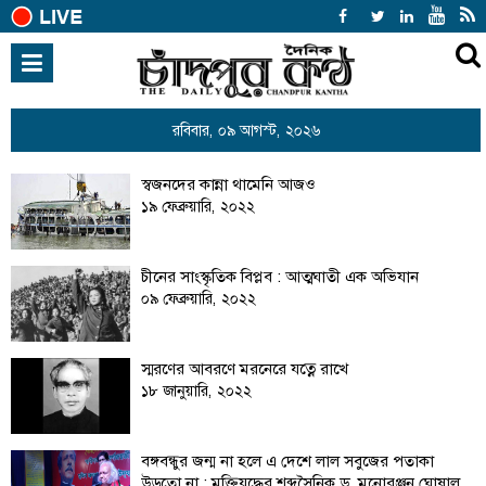
হোম
জাতীয়
রবিবার, ০৯ আগস্ট, ২০২৬
হোম
সর্বশেষ সব খবর
ইতিহাস কথা কয়
আন্তর্জাতিক
স্বজনদের কান্না থামেনি আজও
রাজনীতি
১৯ ফেব্রুয়ারি, ২০২২
খেলাধুলা
বিনোদন
চীনের সাংস্কৃতিক বিপ্লব : আত্মঘাতী এক অভিযান
০৯ ফেব্রুয়ারি, ২০২২
অর্থনীতি
শিক্ষা
স্মরণের আবরণে মরনেরে যত্নে রাখে
১৮ জানুয়ারি, ২০২২
স্বাস্থ্য
সারাদেশ
বঙ্গবন্ধুর জন্ম না হলে এ দেশে লাল সবুজের পতাকা
উড়তো না : মুক্তিযুদ্ধের শব্দসৈনিক ড. মনোরঞ্জন ঘোষাল