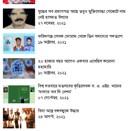
তথ্য-
যুদ্ধের সব প্রমাণপত্র আছে তবুও মুক্তিযোদ্ধা গেজেটে নাম
প্রযুক্তি
নেই হাসমত উল্যার
২৭ নভেম্বর, ২০২১
মতামত
ফরিদগঞ্জ লেখক ফোরাম থেকে তিন সদস্যের পদত্যাগ
ধর্ম
১৯ অক্টোবর, ২০২১
শিশু-
কিশোর
২০ হাজার বছর আগেও একবার এসেছিল করোনা
মহামারি
ক্যাম্পাস
১০ অক্টোবর, ২০২১
সাহিত্য
বিশ্ব দরবারে মতলবের কৃতিলেখক ড. এ. এইচ. খানের
ও
'ফাদার অব দি নেশন'
সংস্কৃতি
০৭ সেপ্টেম্বর, ২০২১
নারী
ও
বিনা অস্ত্রে বঙ্গবন্ধুকে উদ্ধার
২৪ আগস্ট, ২০২১
শিশু
ভ্রমণ