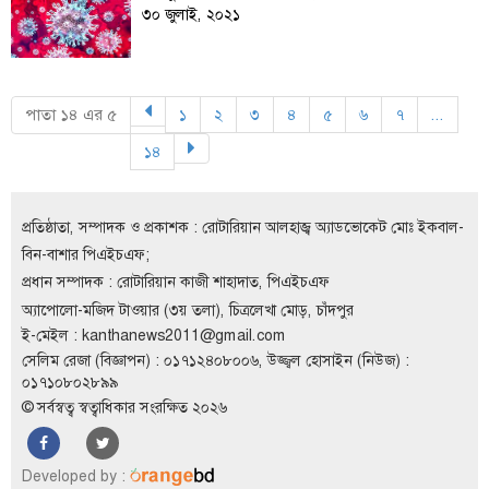
৩০ জুলাই, ২০২১
বিতর্কায়ন
নারীকণ্ঠ
চাঁদপুর
পাতা ১৪ এর ৫
১
২
৩
৪
৫
৬
৭
...
(current)
(current)
(current)
(current)
(current)
(current)
(current)
কণ্ঠের
১৪
(current)
প্রতিষ্ঠাবার্ষিকী
ছবি
প্রতিষ্ঠাতা, সম্পাদক ও প্রকাশক : রোটারিয়ান আলহাজ্ব অ্যাডভোকেট মোঃ ইকবাল-
বিন-বাশার পিএইচএফ;
ভিডিও
প্রধান সম্পাদক : রোটারিয়ান কাজী শাহাদাত, পিএইচএফ
অ্যাপোলো-মজিদ টাওয়ার (৩য় তলা), চিত্রলেখা মোড়, চাঁদপুর
ই-মেইল :
kanthanews2011@gmail.com
আর্কাইভ
সেলিম রেজা (বিজ্ঞাপন) : ০১৭১২৪০৮০০৬, উজ্জ্বল হোসাইন (নিউজ) :
০১৭১০৮০২৮৯৯
পুরানো
© সর্বস্বত্ব স্বত্বাধিকার সংরক্ষিত ২০২৬
আর্কাইভ
Developed by :