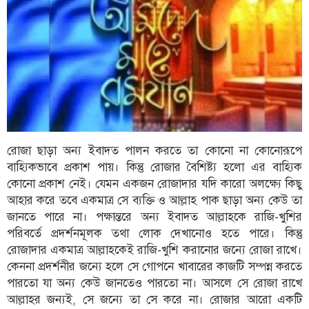
ফিচার
সম্পাদকীয়
অন্যান্য
আইন-
আদালত
উপ-
সম্পাদকীয়
রোজা ছাড়া অন্য ইবাদত পালন করতে তা কোনো না কোনোরূপে
কৃষি
বাহ্যিকভাবে প্রকাশ পায়। কিন্তু রোজার বৈশিষ্ট্য হলো এর বাহ্যিক
ও
কোনো প্রকাশ নেই। যেমন একজন রোজাদার যদি কারো অলক্ষ্যে কিছু
প্রকৃতি
আহার করে তবে একমাত্র সে ব্যক্তি ও আল্লাহ পাক ছাড়া অন্য কেউ তা
জানতে পারে না। পক্ষান্তরে অন্য ইবাদত আল্লাহকে রাজি-খুশির
অপরাধ
পরিবর্তে প্রদর্শনমূলক তথা লোক দেখানোও হতে পারে। কিন্তু
রোজাদার একমাত্র আল্লাহকেই রাজি-খুশি করানোর জন্যে রোজা রাখে।
চাঁদপুর
জেলার
কেননা প্রদর্শনীর জন্যে হলে সে গোপনে খাবারের কাজটি সম্পন্ন করতে
খবর
পারতো যা অন্য কেউ জানতেও পারতো না। আসলে সে রোজা রাখে
আল্লাহর জন্যই, সে জন্যে তা সে করে না। রোজার আরো একটি
প্রবাস