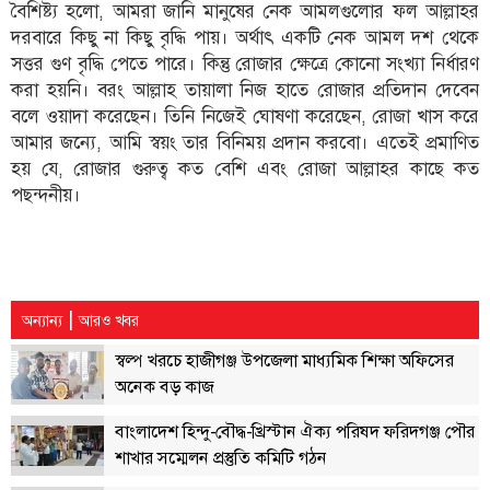
বৈশিষ্ট্য হলো, আমরা জানি মানুষের নেক আমলগুলোর ফল আল্লাহর
দরবারে কিছু না কিছু বৃদ্ধি পায়। অর্থাৎ একটি নেক আমল দশ থেকে
তথ্য-
সত্তর গুণ বৃদ্ধি পেতে পারে। কিন্তু রোজার ক্ষেত্রে কোনো সংখ্যা নির্ধারণ
প্রযুক্তি
করা হয়নি। বরং আল্লাহ তায়ালা নিজ হাতে রোজার প্রতিদান দেবেন
মতামত
বলে ওয়াদা করেছেন। তিনি নিজেই ঘোষণা করেছেন, রোজা খাস করে
আমার জন্যে, আমি স্বয়ং তার বিনিময় প্রদান করবো। এতেই প্রমাণিত
ধর্ম
হয় যে, রোজার গুরুত্ব কত বেশি এবং রোজা আল্লাহর কাছে কত
শিশু-
পছন্দনীয়।
কিশোর
ক্যাম্পাস
সাহিত্য
|
অন্যান্য
আরও খবর
ও
সংস্কৃতি
স্বল্প খরচে হাজীগঞ্জ উপজেলা মাধ্যমিক শিক্ষা অফিসের
অনেক বড় কাজ
নারী
ও
বাংলাদেশ হিন্দু-বৌদ্ধ-খ্রিস্টান ঐক্য পরিষদ ফরিদগঞ্জ পৌর
শিশু
শাখার সম্মেলন প্রস্তুতি কমিটি গঠন
ভ্রমণ