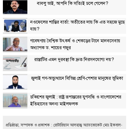
বাবলু ভাই, আপনি কি সত্যিই চলে গেলেন?
লাইফস্টাইল
এক্সক্লুসিভ
নওফেলের শান্তির বার্তা: অতীতের দায় কি এত সহজে মুছে
যায়?
সোস্যাল
মিডিয়া
গবেষণায় বৈশ্বিক উৎকর্ষ ও শেকড়ের টানে মানবসেবায়
অধ্যাপক ড. শায়ের গফুর
গণমাধ্যম
রাস্তাটির এমন দুরবস্থা কি দ্রুত নিরসনযোগ্য নয়?
রাজধানী
ইতিহাস
কথা
জুলাই গণ-অভ্যুত্থানে বিভিন্ন শ্রেণি-পেশার মানুষের ভূমিকা
কয়
ক্যারিয়ার
চব্বিশের জুলাই : রাষ্ট্র রূপান্তরের যুগসন্ধি ও বাংলাদেশের
ইতিহাসের অনন্য মাইলফলক
চাকুরি
সৌখিন
ফটোগ্রাফার
প্রতিষ্ঠাতা, সম্পাদক ও প্রকাশক : রোটারিয়ান আলহাজ্ব অ্যাডভোকেট মোঃ ইকবাল-