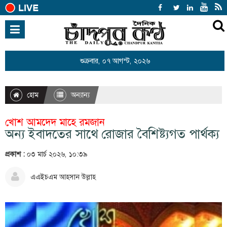
হোম
জাতীয়
শুক্রবার, ০৭ আগস্ট, ২০২৬
আন্তর্জাতিক
রাজনীতি
হোম
অন্যান্য
খেলাধুলা
খোশ আমদেদ মাহে রমজান
বিনোদন
অন্য ইবাদতের সাথে রোজার বৈশিষ্ট্যগত পার্থক্য
অর্থনীতি
প্রকাশ :
০৩ মার্চ ২০২৬, ১০:৩৯
শিক্ষা
এএইচএম আহসান উল্লাহ
স্বাস্থ্য
সারাদেশ