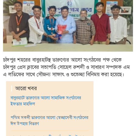
ফিচার
সম্পাদকীয়
অন্যান্য
আইন-
আদালত
উপ-
চাঁদপুর শহরের বাবুরহাটস্থ তারুণ্যের আলো সংগঠনের পক্ষ থেকে
সম্পাদকীয়
চাঁদপুর প্রেস ক্লাবের সভাপতি সোহেল রুশদী ও সাধারণ সম্পাদক এম
কৃষি
এ লতিফের সাথে সৌজন্য সাক্ষাৎ ও শুভেচ্ছা বিনিময় করা হয়েছে।
ও
প্রকৃতি
|
আরো খবর
অপরাধ
বাবুরহাটে তারুণ্যের আলো সামাজিক সংগঠনের
ইফতার মাহফিল
চাঁদপুর
জেলার
পশ্চিম সকদী তারুণ্যের আলো স্বেচ্ছাসেবী সংগঠনের
খবর
ঈদ উপহার বিতরণ
প্রবাস