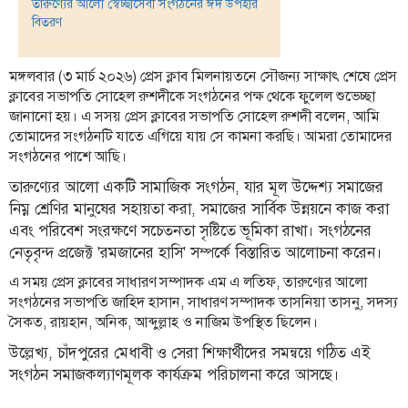
তারুণ্যের আলো স্বেচ্ছাসেবী সংগঠনের ঈদ উপহার
বিতরণ
তথ্য-
প্রযুক্তি
মঙ্গলবার (৩ মার্চ ২০২৬) প্রেস ক্লাব মিলনায়তনে সৌজন্য সাক্ষাৎ শেষে প্রেস
মতামত
ক্লাবের সভাপতি সোহেল রুশদীকে সংগঠনের পক্ষ থেকে ফুলেল শুভেচ্ছা
জানানো হয়। এ সসয় প্রেস ক্লাবের সভাপতি সোহেল রুশদী বলেন, আমি
ধর্ম
তোমাদের সংগঠনটি যাতে এগিয়ে যায় সে কামনা করছি। আমরা তোমাদের
সংগঠনের পাশে আছি।
শিশু-
কিশোর
তারুণ্যের আলো একটি সামাজিক সংগঠন, যার মূল উদ্দেশ্য সমাজের
নিম্ন শ্রেণির মানুষের সহায়তা করা, সমাজের সার্বিক উন্নয়নে কাজ করা
ক্যাম্পাস
এবং পরিবেশ সংরক্ষণে সচেতনতা সৃষ্টিতে ভূমিকা রাখা। সংগঠনের
সাহিত্য
নেতৃবৃন্দ প্রজেক্ট 'রমজানের হাসি' সম্পর্কে বিস্তারিত আলোচনা করেন।
ও
এ সময় প্রেস ক্লাবের সাধারণ সম্পাদক এম এ লতিফ, তারুণ্যের আলো
সংস্কৃতি
সংগঠনের সভাপতি জাহিদ হাসান, সাধারণ সম্পাদক তাসনিয়া তাসনু, সদস্য
সৈকত, রায়হান, অনিক, আব্দুল্লাহ ও নাজিম উপস্থিত ছিলেন।
নারী
ও
উল্লেখ্য, চাঁদপুরের মেধাবী ও সেরা শিক্ষার্থীদের সমন্বয়ে গঠিত এই
শিশু
সংগঠন সমাজকল্যাণমূলক কার্যক্রম পরিচালনা করে আসছে।
ভ্রমণ