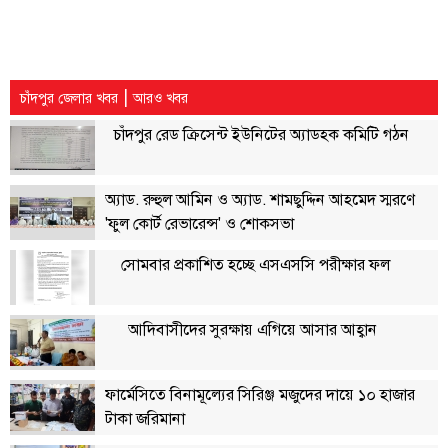
বিতর্কায়ন
নারীকণ্ঠ
|
চাঁদপুর জেলার খবর
আরও খবর
চাঁদপুর
কণ্ঠের
চাঁদপুর রেড ক্রিসেন্ট ইউনিটের অ্যাডহক কমিটি গঠন
প্রতিষ্ঠাবার্ষিকী
অ্যাড. রুহুল আমিন ও অ্যাড. শামছুদ্দিন আহমেদ স্মরণে
ছবি
'ফুল কোর্ট রেভারেন্স' ও শোকসভা
ভিডিও
সোমবার প্রকাশিত হচ্ছে এসএসসি পরীক্ষার ফল
আর্কাইভ
আদিবাসীদের সুরক্ষায় এগিয়ে আসার আহ্বান
পুরানো
আর্কাইভ
ফার্মেসিতে বিনামূল্যের সিরিঞ্জ মজুদের দায়ে ১০ হাজার
টাকা জরিমানা