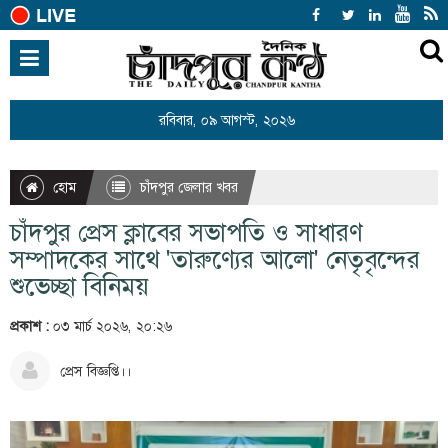
হোম
জাতীয়
রবিবার, ০৯ আগস্ট, ২০২৬
আন্তর্জাতিক
রাজনীতি
হোম
চাঁদপুর জেলার খবর
খেলাধুলা
চাঁদপুর প্রেস ক্লাবের সভাপতি ও সাধারণ
বিনোদন
সম্পাদকের সাথে 'তারুণ্যের আলো' নেতৃবৃন্দের
শুভেচ্ছা বিনিময়
অর্থনীতি
প্রকাশ :
০৩ মার্চ ২০২৬, ২০:২৬
শিক্ষা
স্বাস্থ্য
প্রেস বিজ্ঞপ্তি।।
সারাদেশ