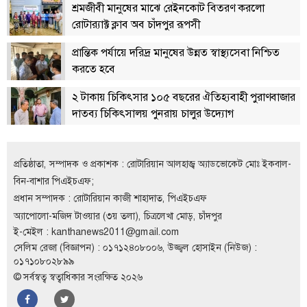
শ্রমজীবী মানুষের মাঝে রেইনকোট বিতরণ করলো
রোটার‌্যাক্ট ক্লাব অব চাঁদপুর রূপসী
প্রান্তিক পর্যায়ে দরিদ্র মানুষের উন্নত স্বাস্থ্যসেবা নিশ্চিত
করতে হবে
২ টাকায় চিকিৎসার ১০৫ বছরের ঐতিহ্যবাহী পুরাণবাজার
দাতব্য চিকিৎসালয় পুনরায় চালুর উদ্যোগ
প্রতিষ্ঠাতা, সম্পাদক ও প্রকাশক : রোটারিয়ান আলহাজ্ব অ্যাডভোকেট মোঃ ইকবাল-
বিন-বাশার পিএইচএফ;
প্রধান সম্পাদক : রোটারিয়ান কাজী শাহাদাত, পিএইচএফ
অ্যাপোলো-মজিদ টাওয়ার (৩য় তলা), চিত্রলেখা মোড়, চাঁদপুর
ই-মেইল :
kanthanews2011@gmail.com
সেলিম রেজা (বিজ্ঞাপন) : ০১৭১২৪০৮০০৬, উজ্জ্বল হোসাইন (নিউজ) :
০১৭১০৮০২৮৯৯
© সর্বস্বত্ব স্বত্বাধিকার সংরক্ষিত ২০২৬