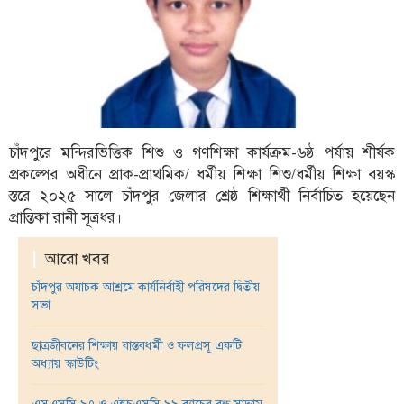
ফিচার
সম্পাদকীয়
অন্যান্য
আইন-
আদালত
চাঁদপুরে মন্দিরভিত্তিক শিশু ও গণশিক্ষা কার্যক্রম-৬ষ্ঠ পর্যায় শীর্ষক
উপ-
প্রকল্পের অধীনে প্রাক-প্রাথমিক/ ধর্মীয় শিক্ষা শিশু/ধর্মীয় শিক্ষা বয়স্ক
সম্পাদকীয়
স্তরে ২০২৫ সালে চাঁদপুর জেলার শ্রেষ্ঠ শিক্ষার্থী নির্বাচিত হয়েছেন
কৃষি
প্রান্তিকা রানী সূত্রধর।
ও
প্রকৃতি
|
আরো খবর
চাঁদপুর অযাচক আশ্রমে কার্যনির্বাহী পরিষদের দ্বিতীয়
অপরাধ
সভা
চাঁদপুর
জেলার
ছাত্রজীবনের শিক্ষায় বাস্তবধর্মী ও ফলপ্রসূ একটি
অধ্যায় স্কাউটিং
খবর
প্রবাস
এসএসসি ৯৭ ও এইচএসসি ৯৯ ব্যাচের বন্ধু সাদ্দাম