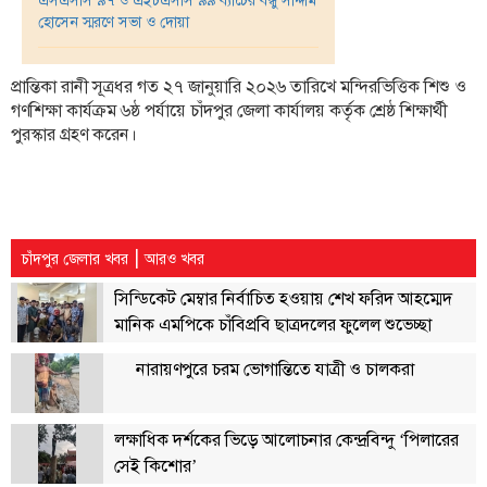
হোসেন স্মরণে সভা ও দোয়া
তথ্য-
প্রযুক্তি
প্রান্তিকা রানী সূত্রধর গত ২৭ জানুয়ারি ২০২৬ তারিখে মন্দিরভিত্তিক শিশু ও
মতামত
গণশিক্ষা কার্যক্রম ৬ষ্ঠ পর্যায়ে চাঁদপুর জেলা কার্যালয় কর্তৃক শ্রেষ্ঠ শিক্ষার্থী
পুরস্কার গ্রহণ করেন।
ধর্ম
শিশু-
কিশোর
|
ক্যাম্পাস
চাঁদপুর জেলার খবর
আরও খবর
সিন্ডিকেট মেম্বার নির্বাচিত হওয়ায় শেখ ফরিদ আহম্মেদ
সাহিত্য
ও
মানিক এমপিকে চাঁবিপ্রবি ছাত্রদলের ফুলেল শুভেচ্ছা
সংস্কৃতি
নারায়ণপুরে চরম ভোগান্তিতে যাত্রী ও চালকরা
নারী
ও
শিশু
লক্ষাধিক দর্শকের ভিড়ে আলোচনার কেন্দ্রবিন্দু ‘পিলারের
সেই কিশোর’
ভ্রমণ