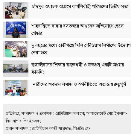
চাঁদপুর অযাচক আশ্রমে কার্যনির্বাহী পরিষদের দ্বিতীয় সভা
লাইফস্টাইল
এক্সক্লুসিভ
শাহরাস্তিতে বাবার বসতঘরে আগুনের অভিযোগে ছেলে
সোস্যাল
গ্রেপ্তার
মিডিয়া
দু বছরের মধ্যে হাজীগঞ্জে মিনি স্টেডিয়াম নির্মাণের উদ্যোগ
গণমাধ্যম
নেয়া হবে
রাজধানী
ছাত্রজীবনের শিক্ষায় বাস্তবধর্মী ও ফলপ্রসূ একটি অধ্যায়
স্কাউটিং
ইতিহাস
কথা
নারীদের অবদান সমাজ ও অর্থনীতিতে অত্যন্ত গুরুত্বপূর্ণ
কয়
ক্যারিয়ার
চাকুরি
প্রতিষ্ঠাতা, সম্পাদক ও প্রকাশক : রোটারিয়ান আলহাজ্ব অ্যাডভোকেট মোঃ ইকবাল-
বিন-বাশার পিএইচএফ;
সৌখিন
প্রধান সম্পাদক : রোটারিয়ান কাজী শাহাদাত, পিএইচএফ
ফটোগ্রাফার